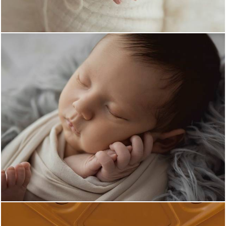
1735
0
1670
0