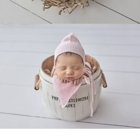
4898
1
4505
0