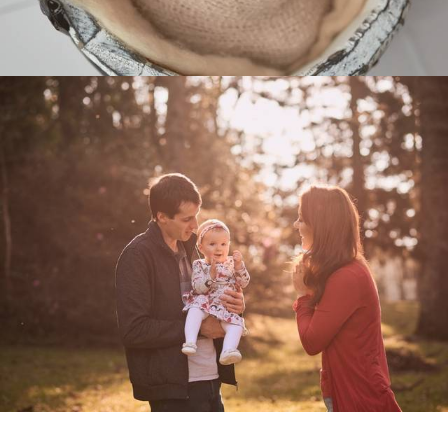
4496
0
3410
0