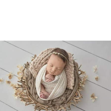
4898
1