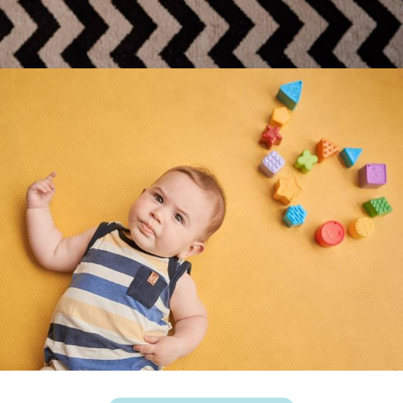
3357
0
3289
0