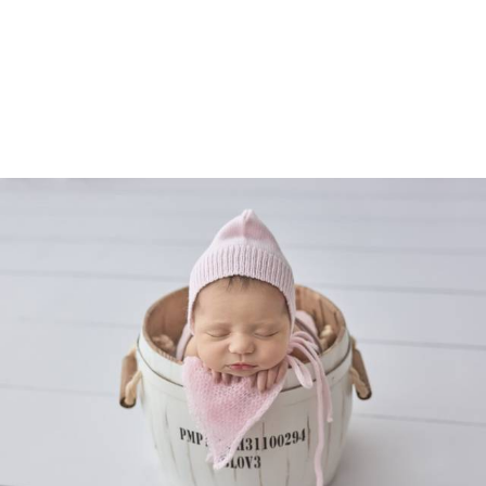
4505
0