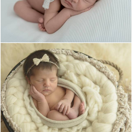
1711
0
1755
0